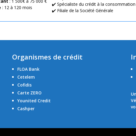
ant
: 1 500€ à 75 000 €
✔️ Spécialiste du crédit à la consommation
e
: 12 à 120 mois
✔️ Filiale de la Société Générale
Organismes de crédit
I
FLOA Bank
Cetelem
Cofidis
Carte ZERO
Un
Vé
Younited Credit
vo
Cashper