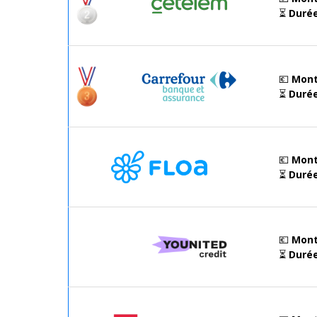
⏳
Duré
💶
Mont
⏳
Duré
💶
Mont
⏳
Duré
💶
Mont
⏳
Duré