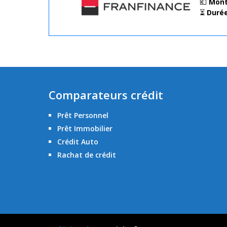
💶
Mont
⏳
Duré
Comparateurs crédit
Prêt Personnel
Prêt Immobilier
Crédit Auto
Rachat de crédit