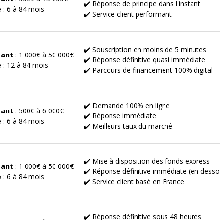
✔️ Réponse de principe dans l'instant
e
: 6 à 84 mois
✔️ Service client performant
✔️ Souscription en moins de 5 minutes
ant
: 1 000€ à 50 000€
✔️ Réponse définitive quasi immédiate
e
: 12 à 84 mois
✔️ Parcours de financement 100% digital
✔️ Demande 100% en ligne
ant
: 500€ à 6 000€
✔️ Réponse immédiate
e
: 6 à 84 mois
✔️ Meilleurs taux du marché
✔️ Mise à disposition des fonds express
ant
: 1 000€ à 50 000€
✔️ Réponse définitive immédiate (en desso
e
: 6 à 84 mois
✔️ Service client basé en France
✔️ Réponse définitive sous 48 heures