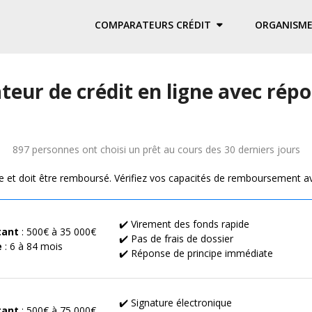
COMPARATEURS CRÉDIT
ORGANISME
eur de crédit en ligne avec ré
897 personnes ont choisi un prêt au cours des 30 derniers jours
e et doit être remboursé. Vérifiez vos capacités de remboursement a
✔️ Virement des fonds rapide
ant
: 500€ à 35 000€
✔️ Pas de frais de dossier
e
: 6 à 84 mois
✔️ Réponse de principe immédiate
✔️ Signature électronique
ant
: 500€ à 75 000€