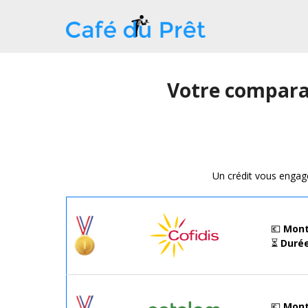
Votre comparat
Un crédit vous engag
💶
Mont
⏳
Duré
💶
Mont